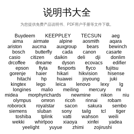
说明书大全
为您提供免费产品说明书、PDF用户手册等文件下载。
Buydeem
KEEPPLEY
TECSUN
aeg
aima
airmate
alpine
aosmith
aqara
ariston
aucma
auxgroup
bears
bewinch
bosch
butterfly
cada
canon
casarte
casio
citizen
daikin
deli
dji
donlim
drcoffee
dreame
dyson
ecovacs
edifier
epson
fiyta
flesports
flyco
fujitsu
gorenje
haier
hikari
hikvision
hisense
hitachi
hp
huawei
joyoung
juki
kingtex
lego
leica
lenovo
lexy
lg
longines
malio
meiling
mercury
mi
midea
morphyrichards
newmine
nikon
niu
olympus
omron
ricoh
rinnai
robam
roborock
royalstar
sacon
sakura
sembo
siemens
sluban
sony
tailg
tcl
tiger
toshiba
tplink
vatti
wahson
weili
wekki
whirlpoo
xiaoya
xinfei
yadea
yeelight
yuyue
zhimi
zojirushi