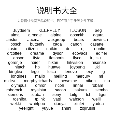
说明书大全
为您提供免费产品说明书、PDF用户手册等文件下载。
Buydeem
KEEPPLEY
TECSUN
aeg
aima
airmate
alpine
aosmith
aqara
ariston
aucma
auxgroup
bears
bewinch
bosch
butterfly
cada
canon
casarte
casio
citizen
daikin
deli
dji
donlim
drcoffee
dreame
dyson
ecovacs
edifier
epson
fiyta
flesports
flyco
fujitsu
gorenje
haier
hikari
hikvision
hisense
hitachi
hp
huawei
joyoung
juki
kingtex
lego
leica
lenovo
lexy
lg
longines
malio
meiling
mercury
mi
midea
morphyrichards
newmine
nikon
niu
olympus
omron
ricoh
rinnai
robam
roborock
royalstar
sacon
sakura
sembo
siemens
sluban
sony
tailg
tcl
tiger
toshiba
tplink
vatti
wahson
weili
wekki
whirlpoo
xiaoya
xinfei
yadea
yeelight
yuyue
zhimi
zojirushi