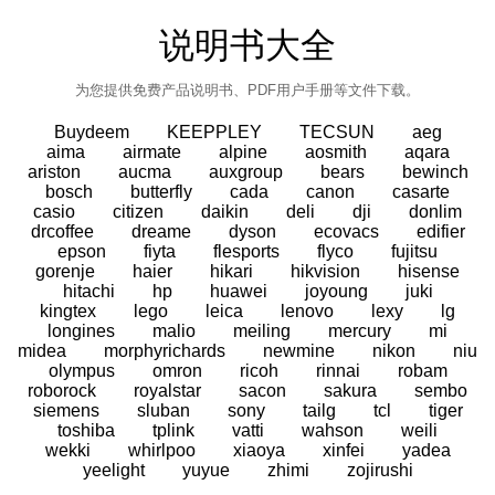
说明书大全
为您提供免费产品说明书、PDF用户手册等文件下载。
Buydeem
KEEPPLEY
TECSUN
aeg
aima
airmate
alpine
aosmith
aqara
ariston
aucma
auxgroup
bears
bewinch
bosch
butterfly
cada
canon
casarte
casio
citizen
daikin
deli
dji
donlim
drcoffee
dreame
dyson
ecovacs
edifier
epson
fiyta
flesports
flyco
fujitsu
gorenje
haier
hikari
hikvision
hisense
hitachi
hp
huawei
joyoung
juki
kingtex
lego
leica
lenovo
lexy
lg
longines
malio
meiling
mercury
mi
midea
morphyrichards
newmine
nikon
niu
olympus
omron
ricoh
rinnai
robam
roborock
royalstar
sacon
sakura
sembo
siemens
sluban
sony
tailg
tcl
tiger
toshiba
tplink
vatti
wahson
weili
wekki
whirlpoo
xiaoya
xinfei
yadea
yeelight
yuyue
zhimi
zojirushi