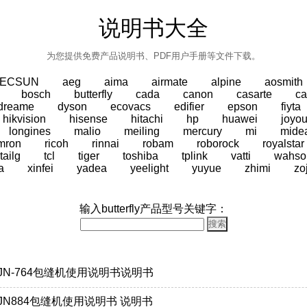
说明书大全
为您提供免费产品说明书、PDF用户手册等文件下载。
TECSUN
aeg
aima
airmate
alpine
aosmith
bosch
butterfly
cada
canon
casarte
ca
dreame
dyson
ecovacs
edifier
epson
fiyta
hikvision
hisense
hitachi
hp
huawei
joyo
longines
malio
meiling
mercury
mi
mide
mron
ricoh
rinnai
robam
roborock
royalstar
tailg
tcl
tiger
toshiba
tplink
vatti
wahso
a
xinfei
yadea
yeelight
yuyue
zhimi
zo
输入butterfly产品型号关键字：
机：JN-764包缝机使用说明书说明书
机：JN884包缝机使用说明书 说明书