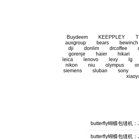
Buydeem
KEEPPLEY
auxgroup
bears
bewinch
dji
donlim
drcoffee
gorenje
haier
hikari
leica
lenovo
lexy
lg
nikon
niu
olympus
o
siemens
sluban
sony
xiaoy
butterfly蝴蝶包缝
butterfly蝴蝶包缝