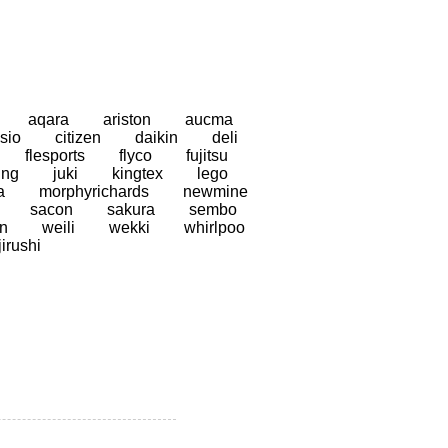
aqara
ariston
aucma
sio
citizen
daikin
deli
flesports
flyco
fujitsu
ung
juki
kingtex
lego
a
morphyrichards
newmine
sacon
sakura
sembo
n
weili
wekki
whirlpoo
jirushi