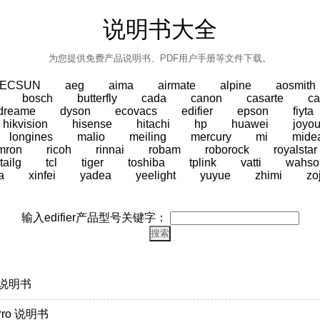
说明书大全
为您提供免费产品说明书、PDF用户手册等文件下载。
TECSUN
aeg
aima
airmate
alpine
aosmith
bosch
butterfly
cada
canon
casarte
ca
dreame
dyson
ecovacs
edifier
epson
fiyta
hikvision
hisense
hitachi
hp
huawei
joyo
longines
malio
meiling
mercury
mi
mide
mron
ricoh
rinnai
robam
roborock
royalstar
tailg
tcl
tiger
toshiba
tplink
vatti
wahso
a
xinfei
yadea
yeelight
yuyue
zhimi
zo
输入edifier产品型号关键字：
s 说明书
Pro 说明书