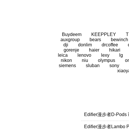
Buydeem
KEEPPLEY
auxgroup
bears
bewinch
dji
donlim
drcoffee
gorenje
haier
hikari
leica
lenovo
lexy
lg
nikon
niu
olympus
o
siemens
sluban
sony
xiaoy
Edifier漫步者D-Pod
Edifier漫步者Lambo 