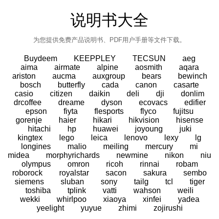
说明书大全
为您提供免费产品说明书、PDF用户手册等文件下载。
Buydeem
KEEPPLEY
TECSUN
aeg
aima
airmate
alpine
aosmith
aqara
ariston
aucma
auxgroup
bears
bewinch
bosch
butterfly
cada
canon
casarte
casio
citizen
daikin
deli
dji
donlim
drcoffee
dreame
dyson
ecovacs
edifier
epson
fiyta
flesports
flyco
fujitsu
gorenje
haier
hikari
hikvision
hisense
hitachi
hp
huawei
joyoung
juki
kingtex
lego
leica
lenovo
lexy
lg
longines
malio
meiling
mercury
mi
midea
morphyrichards
newmine
nikon
niu
olympus
omron
ricoh
rinnai
robam
roborock
royalstar
sacon
sakura
sembo
siemens
sluban
sony
tailg
tcl
tiger
toshiba
tplink
vatti
wahson
weili
wekki
whirlpoo
xiaoya
xinfei
yadea
yeelight
yuyue
zhimi
zojirushi