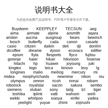
说明书大全
为您提供免费产品说明书、PDF用户手册等文件下载。
Buydeem
KEEPPLEY
TECSUN
aeg
aima
airmate
alpine
aosmith
aqara
ariston
aucma
auxgroup
bears
bewinch
bosch
butterfly
cada
canon
casarte
casio
citizen
daikin
deli
dji
donlim
drcoffee
dreame
dyson
ecovacs
edifier
epson
fiyta
flesports
flyco
fujitsu
gorenje
haier
hikari
hikvision
hisense
hitachi
hp
huawei
joyoung
juki
kingtex
lego
leica
lenovo
lexy
lg
longines
malio
meiling
mercury
mi
midea
morphyrichards
newmine
nikon
niu
olympus
omron
ricoh
rinnai
robam
roborock
royalstar
sacon
sakura
sembo
siemens
sluban
sony
tailg
tcl
tiger
toshiba
tplink
vatti
wahson
weili
wekki
whirlpoo
xiaoya
xinfei
yadea
yeelight
yuyue
zhimi
zojirushi