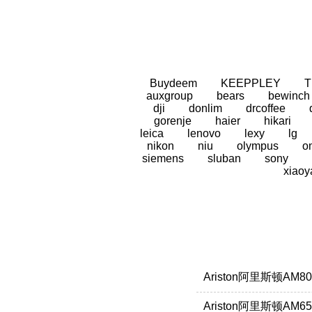
Buydeem
KEEPPLEY
auxgroup
bears
bewinch
dji
donlim
drcoffee
gorenje
haier
hikari
leica
lenovo
lexy
lg
nikon
niu
olympus
o
siemens
sluban
sony
xiaoy
Ariston阿里斯顿AM8
Ariston阿里斯顿AM6