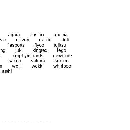
aqara
ariston
aucma
sio
citizen
daikin
deli
flesports
flyco
fujitsu
ung
juki
kingtex
lego
a
morphyrichards
newmine
sacon
sakura
sembo
n
weili
wekki
whirlpoo
jirushi