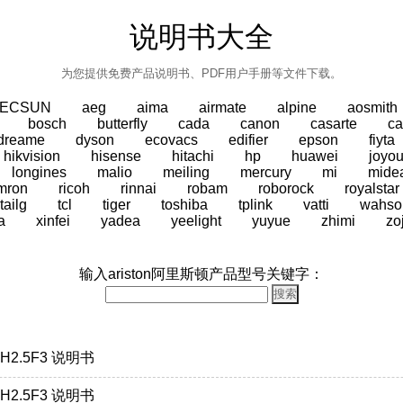
说明书大全
为您提供免费产品说明书、PDF用户手册等文件下载。
TECSUN
aeg
aima
airmate
alpine
aosmith
bosch
butterfly
cada
canon
casarte
ca
dreame
dyson
ecovacs
edifier
epson
fiyta
hikvision
hisense
hitachi
hp
huawei
joyo
longines
malio
meiling
mercury
mi
mide
mron
ricoh
rinnai
robam
roborock
royalstar
tailg
tcl
tiger
toshiba
tplink
vatti
wahso
a
xinfei
yadea
yeelight
yuyue
zhimi
zo
输入ariston阿里斯顿产品型号关键字：
0H2.5F3 说明书
5H2.5F3 说明书