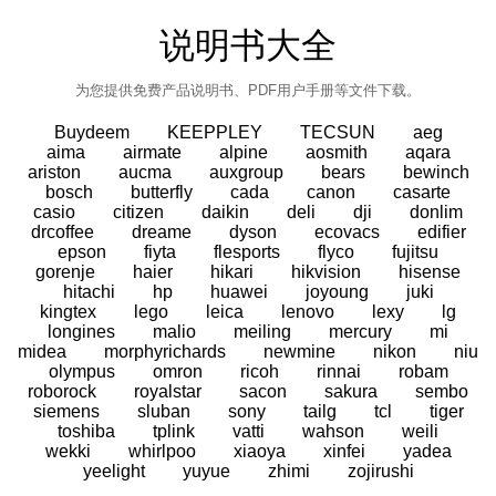
说明书大全
为您提供免费产品说明书、PDF用户手册等文件下载。
Buydeem
KEEPPLEY
TECSUN
aeg
aima
airmate
alpine
aosmith
aqara
ariston
aucma
auxgroup
bears
bewinch
bosch
butterfly
cada
canon
casarte
casio
citizen
daikin
deli
dji
donlim
drcoffee
dreame
dyson
ecovacs
edifier
epson
fiyta
flesports
flyco
fujitsu
gorenje
haier
hikari
hikvision
hisense
hitachi
hp
huawei
joyoung
juki
kingtex
lego
leica
lenovo
lexy
lg
longines
malio
meiling
mercury
mi
midea
morphyrichards
newmine
nikon
niu
olympus
omron
ricoh
rinnai
robam
roborock
royalstar
sacon
sakura
sembo
siemens
sluban
sony
tailg
tcl
tiger
toshiba
tplink
vatti
wahson
weili
wekki
whirlpoo
xiaoya
xinfei
yadea
yeelight
yuyue
zhimi
zojirushi