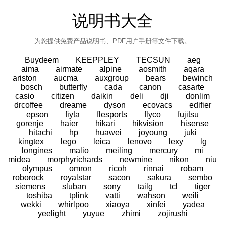
说明书大全
为您提供免费产品说明书、PDF用户手册等文件下载。
Buydeem
KEEPPLEY
TECSUN
aeg
aima
airmate
alpine
aosmith
aqara
ariston
aucma
auxgroup
bears
bewinch
bosch
butterfly
cada
canon
casarte
casio
citizen
daikin
deli
dji
donlim
drcoffee
dreame
dyson
ecovacs
edifier
epson
fiyta
flesports
flyco
fujitsu
gorenje
haier
hikari
hikvision
hisense
hitachi
hp
huawei
joyoung
juki
kingtex
lego
leica
lenovo
lexy
lg
longines
malio
meiling
mercury
mi
midea
morphyrichards
newmine
nikon
niu
olympus
omron
ricoh
rinnai
robam
roborock
royalstar
sacon
sakura
sembo
siemens
sluban
sony
tailg
tcl
tiger
toshiba
tplink
vatti
wahson
weili
wekki
whirlpoo
xiaoya
xinfei
yadea
yeelight
yuyue
zhimi
zojirushi