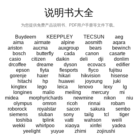
说明书大全
为您提供免费产品说明书、PDF用户手册等文件下载。
Buydeem
KEEPPLEY
TECSUN
aeg
aima
airmate
alpine
aosmith
aqara
ariston
aucma
auxgroup
bears
bewinch
bosch
butterfly
cada
canon
casarte
casio
citizen
daikin
deli
dji
donlim
drcoffee
dreame
dyson
ecovacs
edifier
epson
fiyta
flesports
flyco
fujitsu
gorenje
haier
hikari
hikvision
hisense
hitachi
hp
huawei
joyoung
juki
kingtex
lego
leica
lenovo
lexy
lg
longines
malio
meiling
mercury
mi
midea
morphyrichards
newmine
nikon
niu
olympus
omron
ricoh
rinnai
robam
roborock
royalstar
sacon
sakura
sembo
siemens
sluban
sony
tailg
tcl
tiger
toshiba
tplink
vatti
wahson
weili
wekki
whirlpoo
xiaoya
xinfei
yadea
yeelight
yuyue
zhimi
zojirushi