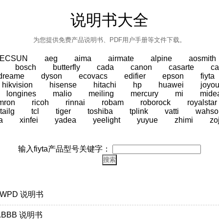
说明书大全
为您提供免费产品说明书、PDF用户手册等文件下载。
TECSUN
aeg
aima
airmate
alpine
aosmith
bosch
butterfly
cada
canon
casarte
ca
dreame
dyson
ecovacs
edifier
epson
fiyta
hikvision
hisense
hitachi
hp
huawei
joyo
longines
malio
meiling
mercury
mi
mide
mron
ricoh
rinnai
robam
roborock
royalstar
tailg
tcl
tiger
toshiba
tplink
vatti
wahso
a
xinfei
yadea
yeelight
yuyue
zhimi
zo
输入fiyta产品型号关键字：
.PWPD 说明书
3.BBB 说明书