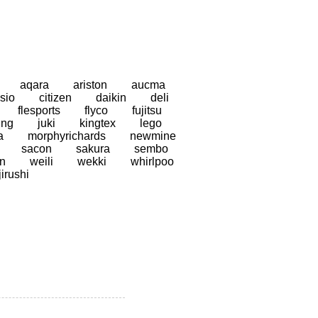
aqara
ariston
aucma
sio
citizen
daikin
deli
flesports
flyco
fujitsu
ung
juki
kingtex
lego
a
morphyrichards
newmine
sacon
sakura
sembo
n
weili
wekki
whirlpoo
jirushi