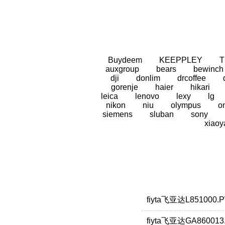
Buydeem
KEEPPLEY
auxgroup
bears
bewinch
dji
donlim
drcoffee
gorenje
haier
hikari
leica
lenovo
lexy
lg
nikon
niu
olympus
o
siemens
sluban
sony
xiaoy
fiyta飞亚达L851000
fiyta飞亚达GA86001