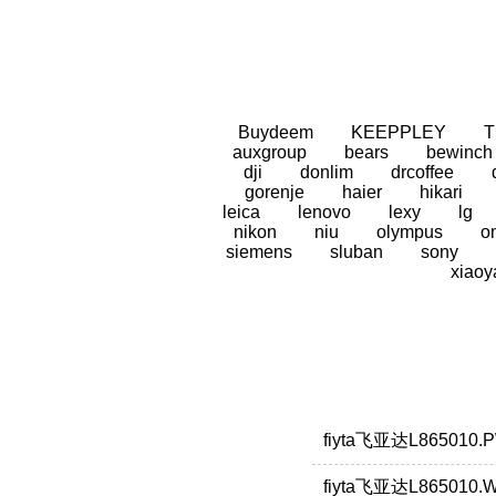
Buydeem
KEEPPLEY
auxgroup
bears
bewinch
dji
donlim
drcoffee
gorenje
haier
hikari
leica
lenovo
lexy
lg
nikon
niu
olympus
o
siemens
sluban
sony
xiaoy
fiyta飞亚达L865010
fiyta飞亚达L86501