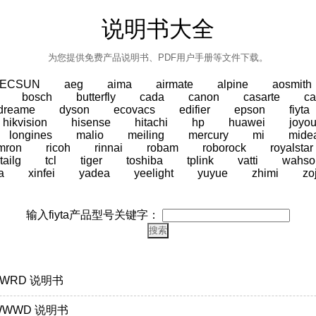
说明书大全
为您提供免费产品说明书、PDF用户手册等文件下载。
TECSUN
aeg
aima
airmate
alpine
aosmith
bosch
butterfly
cada
canon
casarte
ca
dreame
dyson
ecovacs
edifier
epson
fiyta
hikvision
hisense
hitachi
hp
huawei
joyo
longines
malio
meiling
mercury
mi
mide
mron
ricoh
rinnai
robam
roborock
royalstar
tailg
tcl
tiger
toshiba
tplink
vatti
wahso
a
xinfei
yadea
yeelight
yuyue
zhimi
zo
输入fiyta产品型号关键字：
.PWRD 说明书
0.WWWD 说明书