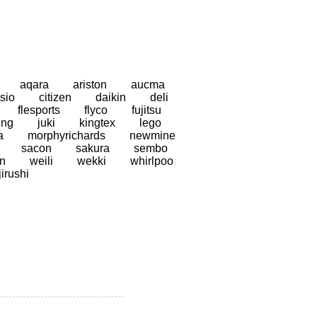
aqara
ariston
aucma
sio
citizen
daikin
deli
flesports
flyco
fujitsu
ung
juki
kingtex
lego
a
morphyrichards
newmine
sacon
sakura
sembo
n
weili
wekki
whirlpoo
jirushi