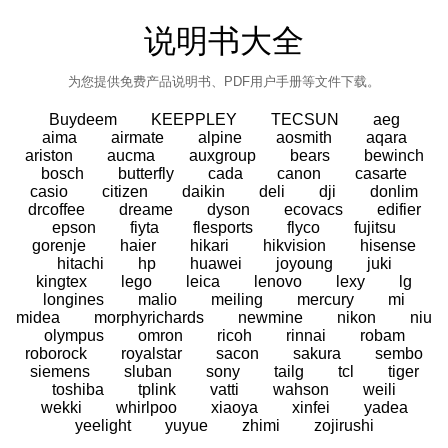
说明书大全
为您提供免费产品说明书、PDF用户手册等文件下载。
Buydeem
KEEPPLEY
TECSUN
aeg
aima
airmate
alpine
aosmith
aqara
ariston
aucma
auxgroup
bears
bewinch
bosch
butterfly
cada
canon
casarte
casio
citizen
daikin
deli
dji
donlim
drcoffee
dreame
dyson
ecovacs
edifier
epson
fiyta
flesports
flyco
fujitsu
gorenje
haier
hikari
hikvision
hisense
hitachi
hp
huawei
joyoung
juki
kingtex
lego
leica
lenovo
lexy
lg
longines
malio
meiling
mercury
mi
midea
morphyrichards
newmine
nikon
niu
olympus
omron
ricoh
rinnai
robam
roborock
royalstar
sacon
sakura
sembo
siemens
sluban
sony
tailg
tcl
tiger
toshiba
tplink
vatti
wahson
weili
wekki
whirlpoo
xiaoya
xinfei
yadea
yeelight
yuyue
zhimi
zojirushi