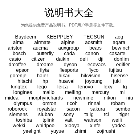
说明书大全
为您提供免费产品说明书、PDF用户手册等文件下载。
Buydeem
KEEPPLEY
TECSUN
aeg
aima
airmate
alpine
aosmith
aqara
ariston
aucma
auxgroup
bears
bewinch
bosch
butterfly
cada
canon
casarte
casio
citizen
daikin
deli
dji
donlim
drcoffee
dreame
dyson
ecovacs
edifier
epson
fiyta
flesports
flyco
fujitsu
gorenje
haier
hikari
hikvision
hisense
hitachi
hp
huawei
joyoung
juki
kingtex
lego
leica
lenovo
lexy
lg
longines
malio
meiling
mercury
mi
midea
morphyrichards
newmine
nikon
niu
olympus
omron
ricoh
rinnai
robam
roborock
royalstar
sacon
sakura
sembo
siemens
sluban
sony
tailg
tcl
tiger
toshiba
tplink
vatti
wahson
weili
wekki
whirlpoo
xiaoya
xinfei
yadea
yeelight
yuyue
zhimi
zojirushi