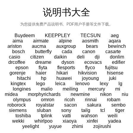
说明书大全
为您提供免费产品说明书、PDF用户手册等文件下载。
Buydeem
KEEPPLEY
TECSUN
aeg
aima
airmate
alpine
aosmith
aqara
ariston
aucma
auxgroup
bears
bewinch
bosch
butterfly
cada
canon
casarte
casio
citizen
daikin
deli
dji
donlim
drcoffee
dreame
dyson
ecovacs
edifier
epson
fiyta
flesports
flyco
fujitsu
gorenje
haier
hikari
hikvision
hisense
hitachi
hp
huawei
joyoung
juki
kingtex
lego
leica
lenovo
lexy
lg
longines
malio
meiling
mercury
mi
midea
morphyrichards
newmine
nikon
niu
olympus
omron
ricoh
rinnai
robam
roborock
royalstar
sacon
sakura
sembo
siemens
sluban
sony
tailg
tcl
tiger
toshiba
tplink
vatti
wahson
weili
wekki
whirlpoo
xiaoya
xinfei
yadea
yeelight
yuyue
zhimi
zojirushi