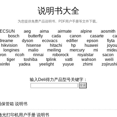
说明书大全
为您提供免费产品说明书、PDF用户手册等文件下载。
TECSUN
aeg
aima
airmate
alpine
aosmith
bosch
butterfly
cada
canon
casarte
ca
dreame
dyson
ecovacs
edifier
epson
fiyta
hikvision
hisense
hitachi
hp
huawei
joyo
longines
malio
meiling
mercury
mi
mide
ron
ricoh
rinnai
roborock
royalstar
sacon
tiger
toshiba
tplink
vatti
wahson
weili
xinfei
yadea
yeelight
yuyue
zhimi
zojirush
输入Deli得力产品型号关键字：
密码保管箱 说明书
DW激光打印机用户手册 说明书