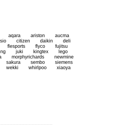
aqara
ariston
aucma
sio
citizen
daikin
deli
flesports
flyco
fujitsu
ung
juki
kingtex
lego
a
morphyrichards
newmine
sakura
sembo
siemens
wekki
whirlpoo
xiaoya
i