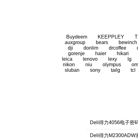
Buydeem
KEEPPLEY
auxgroup
bears
bewinch
dji
donlim
drcoffee
gorenje
haier
hikari
leica
lenovo
lexy
lg
nikon
niu
olympus
om
sluban
sony
tailg
tcl
Deli得力4056电子
Deli得力M2300A