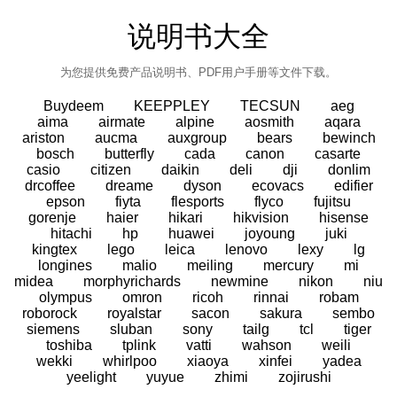
说明书大全
为您提供免费产品说明书、PDF用户手册等文件下载。
Buydeem
KEEPPLEY
TECSUN
aeg
aima
airmate
alpine
aosmith
aqara
ariston
aucma
auxgroup
bears
bewinch
bosch
butterfly
cada
canon
casarte
casio
citizen
daikin
deli
dji
donlim
drcoffee
dreame
dyson
ecovacs
edifier
epson
fiyta
flesports
flyco
fujitsu
gorenje
haier
hikari
hikvision
hisense
hitachi
hp
huawei
joyoung
juki
kingtex
lego
leica
lenovo
lexy
lg
longines
malio
meiling
mercury
mi
midea
morphyrichards
newmine
nikon
niu
olympus
omron
ricoh
rinnai
robam
roborock
royalstar
sacon
sakura
sembo
siemens
sluban
sony
tailg
tcl
tiger
toshiba
tplink
vatti
wahson
weili
wekki
whirlpoo
xiaoya
xinfei
yadea
yeelight
yuyue
zhimi
zojirushi