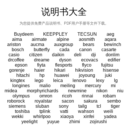
说明书大全
为您提供免费产品说明书、PDF用户手册等文件下载。
Buydeem
KEEPPLEY
TECSUN
aeg
aima
airmate
alpine
aosmith
aqara
ariston
aucma
auxgroup
bears
bewinch
bosch
butterfly
cada
canon
casarte
casio
citizen
daikin
deli
dji
donlim
drcoffee
dreame
dyson
ecovacs
edifier
epson
fiyta
flesports
flyco
fujitsu
gorenje
haier
hikari
hikvision
hisense
hitachi
hp
huawei
joyoung
juki
kingtex
lego
leica
lenovo
lexy
lg
longines
malio
meiling
mercury
mi
midea
morphyrichards
newmine
nikon
niu
olympus
omron
ricoh
rinnai
robam
roborock
royalstar
sacon
sakura
sembo
siemens
sluban
sony
tailg
tcl
tiger
toshiba
tplink
vatti
wahson
weili
wekki
whirlpoo
xiaoya
xinfei
yadea
yeelight
yuyue
zhimi
zojirushi