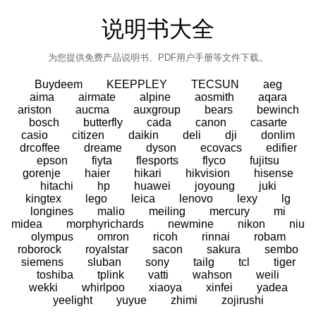
说明书大全
为您提供免费产品说明书、PDF用户手册等文件下载。
Buydeem
KEEPPLEY
TECSUN
aeg
aima
airmate
alpine
aosmith
aqara
ariston
aucma
auxgroup
bears
bewinch
bosch
butterfly
cada
canon
casarte
casio
citizen
daikin
deli
dji
donlim
drcoffee
dreame
dyson
ecovacs
edifier
epson
fiyta
flesports
flyco
fujitsu
gorenje
haier
hikari
hikvision
hisense
hitachi
hp
huawei
joyoung
juki
kingtex
lego
leica
lenovo
lexy
lg
longines
malio
meiling
mercury
mi
midea
morphyrichards
newmine
nikon
niu
olympus
omron
ricoh
rinnai
robam
roborock
royalstar
sacon
sakura
sembo
siemens
sluban
sony
tailg
tcl
tiger
toshiba
tplink
vatti
wahson
weili
wekki
whirlpoo
xiaoya
xinfei
yadea
yeelight
yuyue
zhimi
zojirushi