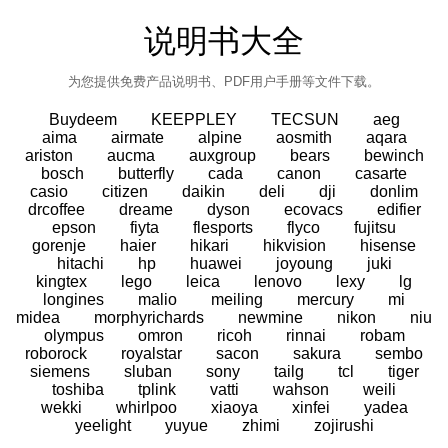
说明书大全
为您提供免费产品说明书、PDF用户手册等文件下载。
Buydeem
KEEPPLEY
TECSUN
aeg
aima
airmate
alpine
aosmith
aqara
ariston
aucma
auxgroup
bears
bewinch
bosch
butterfly
cada
canon
casarte
casio
citizen
daikin
deli
dji
donlim
drcoffee
dreame
dyson
ecovacs
edifier
epson
fiyta
flesports
flyco
fujitsu
gorenje
haier
hikari
hikvision
hisense
hitachi
hp
huawei
joyoung
juki
kingtex
lego
leica
lenovo
lexy
lg
longines
malio
meiling
mercury
mi
midea
morphyrichards
newmine
nikon
niu
olympus
omron
ricoh
rinnai
robam
roborock
royalstar
sacon
sakura
sembo
siemens
sluban
sony
tailg
tcl
tiger
toshiba
tplink
vatti
wahson
weili
wekki
whirlpoo
xiaoya
xinfei
yadea
yeelight
yuyue
zhimi
zojirushi