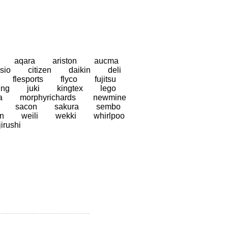
aqara
ariston
aucma
sio
citizen
daikin
deli
flesports
flyco
fujitsu
ung
juki
kingtex
lego
a
morphyrichards
newmine
sacon
sakura
sembo
n
weili
wekki
whirlpoo
jirushi