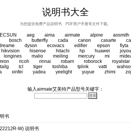
说明书大全
为您提供免费产品说明书、PDF用户手册等文件下载。
TECSUN
aeg
aima
airmate
alpine
aosmith
bosch
butterfly
cada
canon
casarte
ca
dreame
dyson
ecovacs
edifier
epson
fiyta
hikvision
hisense
hitachi
hp
huawei
joyo
longines
malio
meiling
mercury
mi
mide
mron
ricoh
rinnai
robam
roborock
royalstar
tailg
tcl
tiger
toshiba
tplink
vatti
wahso
a
xinfei
yadea
yeelight
yuyue
zhimi
zo
输入airmate艾美特产品型号关键字：
说明书
22212R-W) 说明书