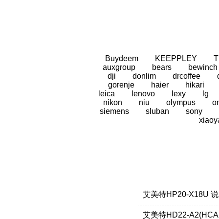
Buydeem
KEEPPLEY
auxgroup
bears
bewinch
dji
donlim
drcoffee
gorenje
haier
hikari
leica
lenovo
lexy
lg
nikon
niu
olympus
o
siemens
sluban
sony
xiaoy
艾美特HP20-X18U 
艾美特HD22-A2(HCA