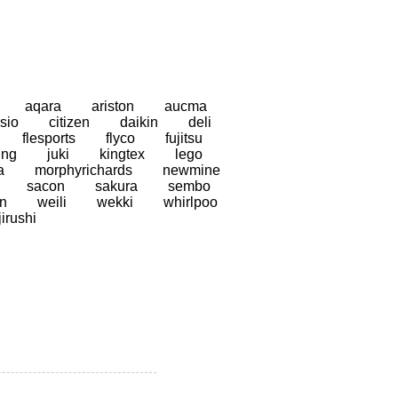
aqara
ariston
aucma
sio
citizen
daikin
deli
flesports
flyco
fujitsu
ung
juki
kingtex
lego
a
morphyrichards
newmine
sacon
sakura
sembo
n
weili
wekki
whirlpoo
jirushi