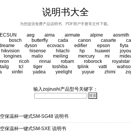
说明书大全
为您提供免费产品说明书、PDF用户手册等文件下载。
TECSUN
aeg
aima
airmate
alpine
aosmith
bosch
butterfly
cada
canon
casarte
ca
dreame
dyson
ecovacs
edifier
epson
fiyta
hikvision
hisense
hitachi
hp
huawei
joyo
longines
malio
meiling
mercury
mi
mide
mron
ricoh
rinnai
robam
roborock
royalstar
tailg
tcl
tiger
toshiba
tplink
vatti
wahso
a
xinfei
yadea
yeelight
yuyue
zhimi
zo
输入zojirushi产品型号关键字：
钢真空保温杯一键式SM-SG48 说明书
钢真空保温杯一键式SM-SXE 说明书