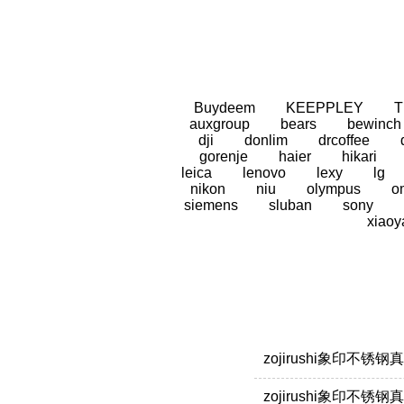
Buydeem
KEEPPLEY
auxgroup
bears
bewinch
dji
donlim
drcoffee
gorenje
haier
hikari
leica
lenovo
lexy
lg
nikon
niu
olympus
o
siemens
sluban
sony
xiaoy
zojirushi象印不锈
zojirushi象印不锈