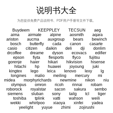
说明书大全
为您提供免费产品说明书、PDF用户手册等文件下载。
Buydeem
KEEPPLEY
TECSUN
aeg
aima
airmate
alpine
aosmith
aqara
ariston
aucma
auxgroup
bears
bewinch
bosch
butterfly
cada
canon
casarte
casio
citizen
daikin
deli
dji
donlim
drcoffee
dreame
dyson
ecovacs
edifier
epson
fiyta
flesports
flyco
fujitsu
gorenje
haier
hikari
hikvision
hisense
hitachi
hp
huawei
joyoung
juki
kingtex
lego
leica
lenovo
lexy
lg
longines
malio
meiling
mercury
mi
midea
morphyrichards
newmine
nikon
niu
olympus
omron
ricoh
rinnai
robam
roborock
royalstar
sacon
sakura
sembo
siemens
sluban
sony
tailg
tcl
tiger
toshiba
tplink
vatti
wahson
weili
wekki
whirlpoo
xiaoya
xinfei
yadea
yeelight
yuyue
zhimi
zojirushi