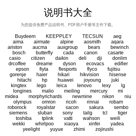
说明书大全
为您提供免费产品说明书、PDF用户手册等文件下载。
Buydeem
KEEPPLEY
TECSUN
aeg
aima
airmate
alpine
aosmith
aqara
ariston
aucma
auxgroup
bears
bewinch
bosch
butterfly
cada
canon
casarte
casio
citizen
daikin
deli
dji
donlim
drcoffee
dreame
dyson
ecovacs
edifier
epson
fiyta
flesports
flyco
fujitsu
gorenje
haier
hikari
hikvision
hisense
hitachi
hp
huawei
joyoung
juki
kingtex
lego
leica
lenovo
lexy
lg
longines
malio
meiling
mercury
mi
midea
morphyrichards
newmine
nikon
niu
olympus
omron
ricoh
rinnai
robam
roborock
royalstar
sacon
sakura
sembo
siemens
sluban
sony
tailg
tcl
tiger
toshiba
tplink
vatti
wahson
weili
wekki
whirlpoo
xiaoya
xinfei
yadea
yeelight
yuyue
zhimi
zojirushi