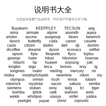
说明书大全
为您提供免费产品说明书、PDF用户手册等文件下载。
Buydeem
KEEPPLEY
TECSUN
aeg
aima
airmate
alpine
aosmith
aqara
ariston
aucma
auxgroup
bears
bewinch
bosch
butterfly
cada
canon
casarte
casio
citizen
daikin
deli
dji
donlim
drcoffee
dreame
dyson
ecovacs
edifier
epson
fiyta
flesports
flyco
fujitsu
gorenje
haier
hikari
hikvision
hisense
hitachi
hp
huawei
joyoung
juki
kingtex
lego
leica
lenovo
lexy
lg
longines
malio
meiling
mercury
mi
midea
morphyrichards
newmine
nikon
niu
olympus
omron
ricoh
rinnai
robam
roborock
royalstar
sacon
sakura
sembo
siemens
sluban
sony
tailg
tcl
tiger
toshiba
tplink
vatti
wahson
weili
wekki
whirlpoo
xiaoya
xinfei
yadea
yeelight
yuyue
zhimi
zojirushi