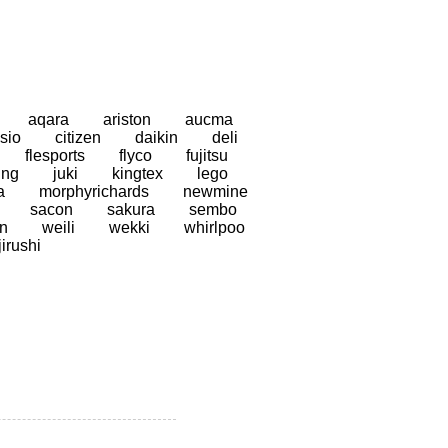
aqara
ariston
aucma
sio
citizen
daikin
deli
flesports
flyco
fujitsu
ung
juki
kingtex
lego
a
morphyrichards
newmine
sacon
sakura
sembo
n
weili
wekki
whirlpoo
jirushi