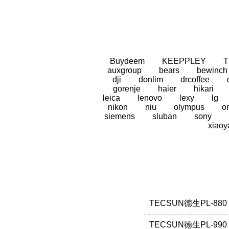
Buydeem
KEEPPLEY
auxgroup
bears
bewinch
dji
donlim
drcoffee
gorenje
haier
hikari
leica
lenovo
lexy
lg
nikon
niu
olympus
o
siemens
sluban
sony
xiaoy
TECSUN德生PL-88
TECSUN德生PL-99