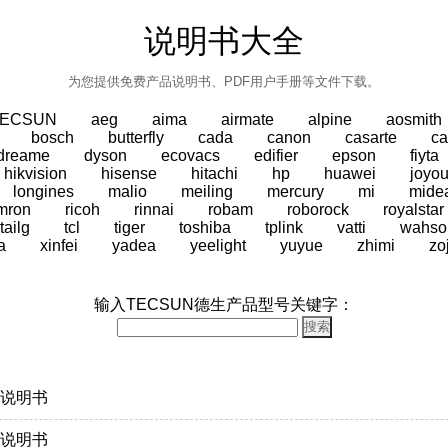
说明书大全
为您提供免费产品说明书、PDF用户手册等文件下载。
TECSUN
aeg
aima
airmate
alpine
aosmith
bosch
butterfly
cada
canon
casarte
ca
dreame
dyson
ecovacs
edifier
epson
fiyta
hikvision
hisense
hitachi
hp
huawei
joyo
longines
malio
meiling
mercury
mi
mide
mron
ricoh
rinnai
robam
roborock
royalstar
tailg
tcl
tiger
toshiba
tplink
vatti
wahso
a
xinfei
yadea
yeelight
yuyue
zhimi
zo
输入TECSUN德生产品型号关键字：
0 说明书
0 说明书