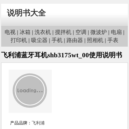
说明书大全
电视
|
冰箱
|
洗衣机
|
搅拌机
|
空调
|
微波炉
|
电扇
|
打印机
|
吸尘器
|
手机
|
路由器
|
照相机
|
手表
飞利浦蓝牙耳机shb3175wt_00使用说明书
产品品牌：
飞利浦